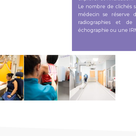
Le nombre de clichés s
médecin se réserve d
radiographies et de
échographie ou une IR