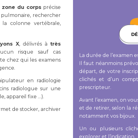
e
zone du corps
précise
e pulmonaire, rechercher
 la colonne vertébrale,
yons X
, délivrés à
très
ucun risque sauf cas
La durée de l’examen e
te chez qui les examens
Il faut néanmoins prévo
rgence.
départ, de votre inscri
clichés et d’un comp
ipulateur en radiologie
prescripteur.
cins radiologue sur une
, appareil fixe …).
Avant l’examen, on vou
et de retirer, selon la 
met de stocker, archiver
notamment vos bijoux.
Un ou plusieurs clich
explorer et l’indication.